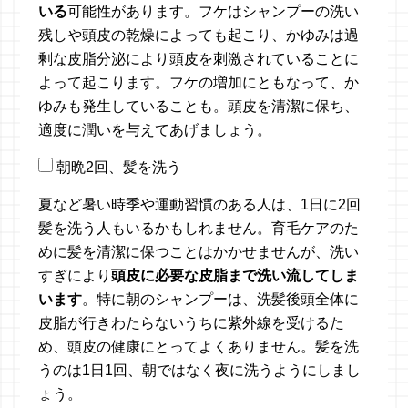
いる
可能性があります。フケはシャンプーの洗い
残しや頭皮の乾燥によっても起こり、かゆみは過
剰な皮脂分泌により頭皮を刺激されていることに
よって起こります。フケの増加にともなって、か
ゆみも発生していることも。頭皮を清潔に保ち、
適度に潤いを与えてあげましょう。
朝晩2回、髪を洗う
夏など暑い時季や運動習慣のある人は、1日に2回
髪を洗う人もいるかもしれません。育毛ケアのた
めに髪を清潔に保つことはかかせませんが、洗い
すぎにより
頭皮に必要な皮脂まで洗い流してしま
います
。特に朝のシャンプーは、洗髪後頭全体に
皮脂が行きわたらないうちに紫外線を受けるた
め、頭皮の健康にとってよくありません。髪を洗
うのは1日1回、朝ではなく夜に洗うようにしまし
ょう。