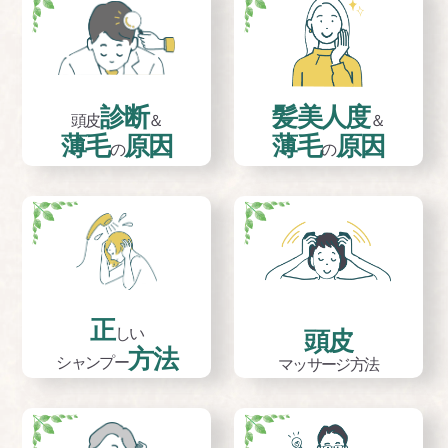
診断
髪美人度
頭皮
＆
＆
薄毛
原因
薄毛
原因
の
の
正
しい
頭皮
方法
シャンプー
マッサージ方法